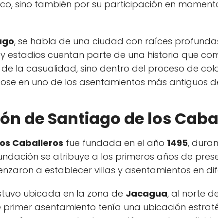
o, sino también por su participación en momentos
ago
, se habla de una ciudad con raíces profunda
s y estadios cuentan parte de una historia que 
ó de la casualidad, sino dentro del proceso de col
éndose en uno de los asentamientos más antiguos d
ón de Santiago de los Caba
los Caballeros
fue fundada en el año
1495
, dura
undación se atribuye a los primeros años de prese
aron a establecer villas y asentamientos en difer
estuvo ubicada en la zona de
Jacagua
, al norte 
e primer asentamiento tenía una ubicación estrat