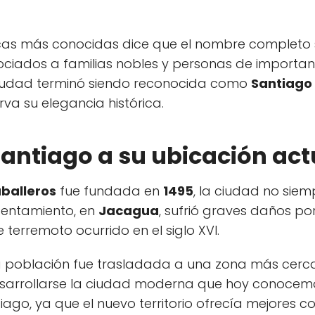
ricas más conocidas dice que el nombre completo 
ociados a familias nobles y personas de importan
a ciudad terminó siendo reconocida como
Santiago 
a su elegancia histórica.
Santiago a su ubicación act
aballeros
fue fundada en
1495
, la ciudad no sie
sentamiento, en
Jacagua
, sufrió graves daños p
terremoto ocurrido en el siglo XVI.
la población fue trasladada a una zona más cerc
arrollarse la ciudad moderna que hoy conocemos
ago, ya que el nuevo territorio ofrecía mejores co