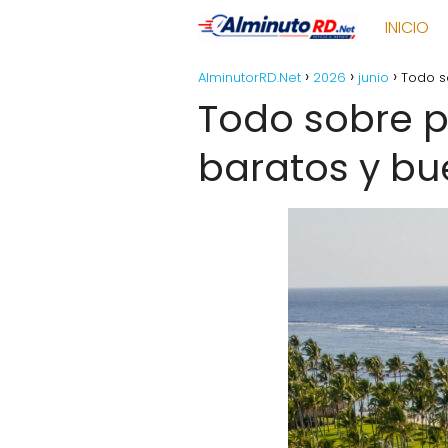
INICIO
AlminutorRD.Net
2026
junio
Todo s
Todo sobre p
baratos y b