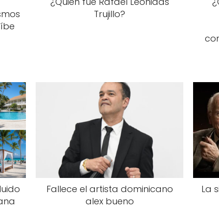
¿Quién fue Rafael Leónidas
¿
ismos
Trujillo?
íbe
co
luido
Fallece el artista dominicano
La s
ana
alex bueno