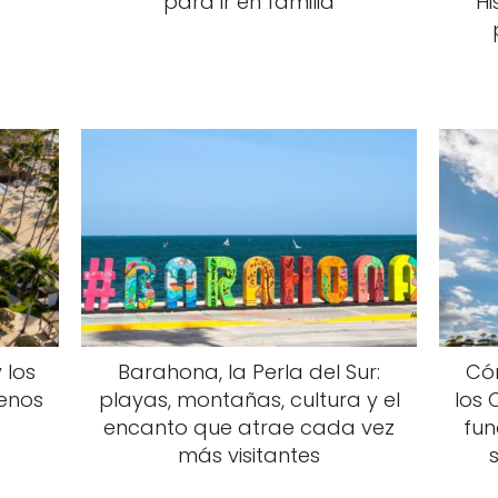
para ir en familia
Hi
 los
Barahona, la Perla del Sur:
Có
enos
playas, montañas, cultura y el
los 
encanto que atrae cada vez
fun
más visitantes