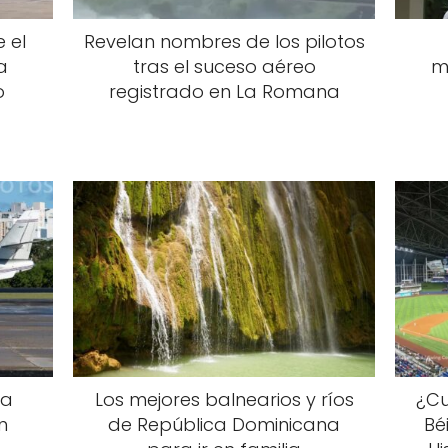
 el
Revelan nombres de los pilotos
a
tras el suceso aéreo
m
o
registrado en La Romana
La
Los mejores balnearios y ríos
¿Cu
n
de República Dominicana
Bé