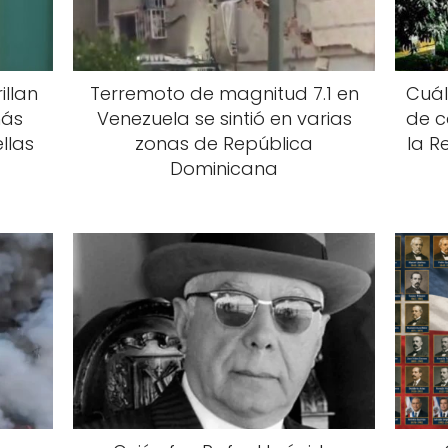
illan
Terremoto de magnitud 7.1 en
Cuál
más
Venezuela se sintió en varias
de 
llas
zonas de República
la R
Dominicana