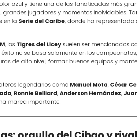
l color azul y tiene una de las fanaticadas más gran
, grandes jugadores y momentos inolvidables. Ta
s en la
Serie del Caribe
, donde ha representado c
OM
, los
Tigres del Licey
suelen ser mencionados c
 éxito no se basa solamente en los campeonatos,
ras de alto nivel, formar buenos equipos y mant
loteros legendarios como
Manuel Mota
,
César C
jada
,
Ronnie Belliard
,
Anderson Hernández
,
Juan
na marca importante.
s: orgullo del Cibao y rival