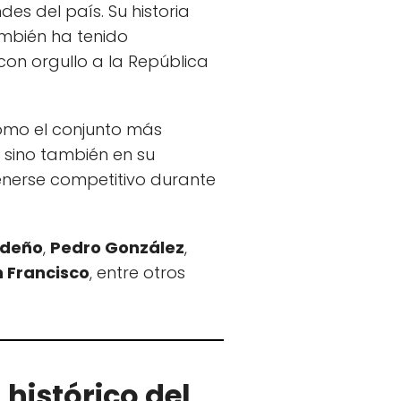
des del país. Su historia
mbién ha tenido
on orgullo a la República
omo el conjunto más
 sino también en su
enerse competitivo durante
edeño
,
Pedro González
,
 Francisco
, entre otros
 histórico del